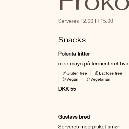
Froko
Serveres 12.00 til 15.00
Snacks
Polenta fritter
med mayo på fermenteret hvi
Gluten free
Lactose free
Vegan
Vegetarian
DKK 55
Gustavs brød
Serveres med pisket smør