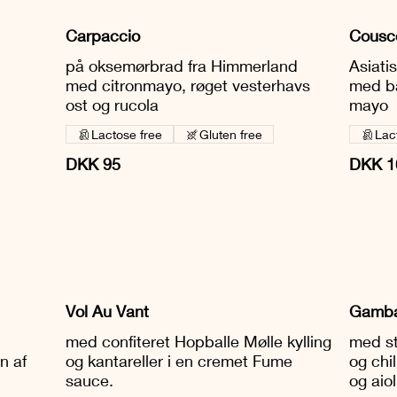
Carpaccio
Cousco
på oksemørbrad fra Himmerland
Asiati
med citronmayo, røget vesterhavs
med b
ost og rucola
mayo
Lactose free
Gluten free
Lac
DKK 95
DKK 1
Vol Au Vant
Gambas
med confiteret Hopballe Mølle kylling
med st
n af
og kantareller i en cremet Fume
og chi
sauce.
og aiol