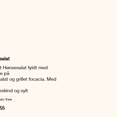
salat
 Hønsesalat fyldt med
e på
alat og grillet focacia. Med
eskind og sylt
ten free
55