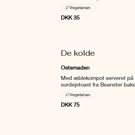
Vegetarian
DKK 35
De kolde
Ostemaden
Med æblekompot serveret på 
surdejstoast fra Beanster bak
Vegetarian
DKK 75