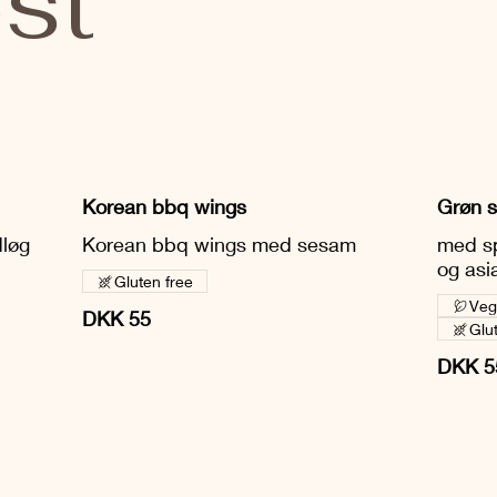
st
Korean bbq wings
Grøn s
dløg
Korean bbq wings med sesam
med sp
og asia
Gluten free
Veg
DKK 55
Glu
DKK 5