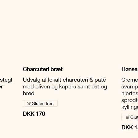
Charcuteri bræt
Hønse
stegt
Udvalg af lokalt charcuteri & paté
Cremet
er
med oliven og kapers samt ost og
svamp
brød
hjertes
sprødt
Gluten free
kylling
DKK 170
Glu
DKK 1