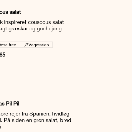
us salat
sk inspireret couscous salat
agt græskar og gochujang
tose free
Vegetarian
65
 Pil Pil
ore rejer fra Spanien, hvidløg
li. På siden en grøn salat, brød
i