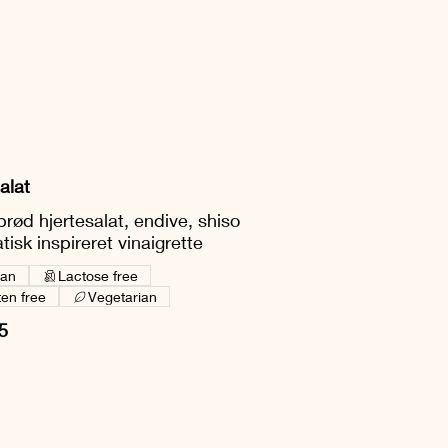
alat
rød hjertesalat, endive, shiso
tisk inspireret vinaigrette
an
Lactose free
ten free
Vegetarian
5